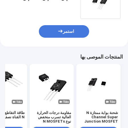
247AC
استمر
المنتجات الموصى بها
شحنة بوابة ممتازة N
مقاومة درجات الحرارة
طاقة التقاطع ال
Channel Super
العالية تسرب منخفض
N القناة نصف الموصل
Junction MOSFET
نوع N MOSFETs
4A650V LCS65R900
منخفضة سعة التقاطع