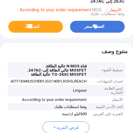
263C إلى 247AC
الأسعار：According to your order requirement
MOQ：
وفقا لمتطلبات طلبك
افضل سعر
ﺎﺘﺼﻟ ﺍﻶﻧ
منتوج وصف
,
قناة N MOS عالية الطاقة
تسليط الضوء
,
MOSFET عالي الطاقة إلى-247AC
TO-263C MOSFET عالية الطاقة
إصدار الشهادات
IATF16949,ISO9001,ISO14001,ROHS,REACH
اسم العلامة
Lingxun
التجارية
الأسعار
According to your order requirement
الحد الأدنى لكمية
وفقا لمتطلبات طلبك
القدرة على العرض
600كيلو ك/سنة
عرض المزيد