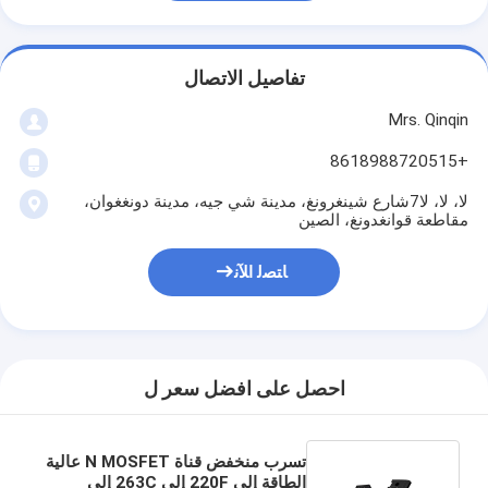
تفاصيل الاتصال
Mrs. Qinqin
+8618988720515
لا، لا، لا7شارع شينغرونغ، مدينة شي جيه، مدينة دونغغوان،
مقاطعة قوانغدونغ، الصين
ﺎﺘﺼﻟ ﺍﻶﻧ
احصل على افضل سعر ل
تسرب منخفض قناة N MOSFET عالية
الطاقة إلى 220F إلى 263C إلى