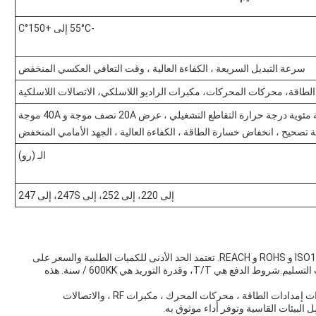
-55°C إلى +150°C
سرعة التبديل السريعة ، الكفاءة العالية ، وقت التعافي العكسي المنخفض
لطاقة، محركات المحركات، مكبرات الراديو اللاسلكي، الاتصالات اللاسلكية
كثافة التيار العالية Schottky ، 150 درجة مئوية درجة حرارة التقاطع التشغيلي ، عرض 20A نصف موجة و 40A موجة
 تصحيح ، انخفاض خسارة الطاقة ، الكفاءة العالية ، الجهد الأمامي المنخفض
الـ (رو)
إلى 220، إلى 252، إلى 247S، إلى 247
منتجات Low VF Schottky معتمدة على ISO9001 و ISO14001 و ROHS و REACH. تعتمد الحد الأدنى للكميات الطلبية والسعر على
رقم الجزء ، في حين تختلف تفاصيل التعبئة والتغليف ووقت التسليم.شروط الدفع هي T/T، وقدرة التوريد هي 600KK / سنة. هذه
توفر منتجات Lingxun Low VF Schottky تطبيقها في وحدات إمدادات الطاقة ، محركات المحرك ، مكبرات RF ، والاتصالات
لبيئات القاسية وتوفر أداء موثوق به.