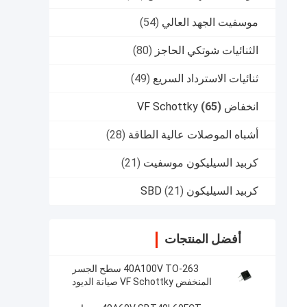
موسفيت الجهد العالي
(54)
الثنائيات شوتكي الحاجز
(80)
ثنائيات الاسترداد السريع
(49)
انخفاض VF Schottky
(65)
أشباه الموصلات عالية الطاقة
(28)
كربيد السيليكون موسفيت
(21)
كربيد السيليكون SBD
(21)
أفضل المنتجات
40A100V TO-263 سطح الجسر
المنخفض VF Schottky صيانة الديود
SBT40L100DC