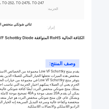
، TO-252، TO-247S، TO-247
الحزمة:
ثنائي شوتكي منخفض التردد VF RoHS,تبديل ضوئي شوتكي منخفض التردد,مصادر ا
إبراز:
الكثافة الحالية RoHS المتوافقة Low VF Schottky Diode لتبديل مصادر الطاقة
وصف المنتج:
يقدم منتج Low VF Schottky مجموعة 
منخفض.هذه الميزات تجعلها الخيار المثالي للعملاء الذين يق
الحزم يعني أن العملاء يمكنهم اختيار الحزمة التي تناسب احت
يمكن أن يقدم 20A نصف موجة و 40A تصحيح موجة كاملة ،مع خسارة طاقة منخفضة وكفاءة عالية.
وبشكل عام، فإن منتج شوتكي منخفض التردد هو خيار متعدد 
منخفضة وكفاءة عالية وسرعة التبديل السريعة.إنه الخيار ا
الراديو اللاسلكي والاتصالات اللاسلكية.