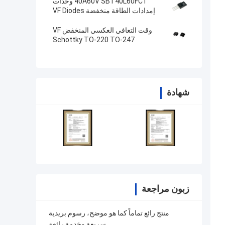
40A60V SBT40L60FCT وحدات
إمدادات الطاقة منخفضة VF Diodes
Schottky TO-220F
وقت التعافي العكسي المنخفض VF
Schottky TO-220 TO-247
للكترونيات الاستهلاكية
شهادة
زبون مراجعة
منتج رائع تماماً كما هو موضح، رسوم بريدية
سريعة وخدمة رائعة