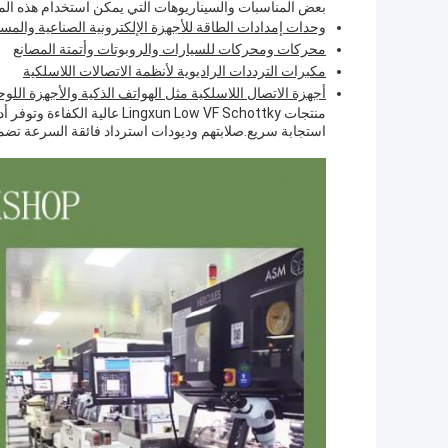
بعض المناسبات والسيناريوهات التي يمكن استخدام هذه ال
وحدات إمدادات الطاقة للأجهزة الإلكترونية الصناعية والمس
محركات ومحركات للسيارات والروبوتات وأتمتة المصانع
مكبرات الترددات الراديوية لأنظمة الاتصالات اللاسلكية
أجهزة الاتصال اللاسلكية مثل الهواتف الذكية والأجهزة اللوح
منتجات ingxun Low VF Schottky
استجابة سريع.صلابتهم وديودات استرداد فائقة السرعة تضمن