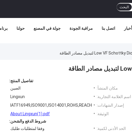
البحث
خبار
اتصل بنا
مراقبة الجودة
جولة في المصنع
حولنا
برنامج
تفاصيل المنتج:
مكان المنشأ:
الصين
اسم العلامة التجارية:
Lingxun
إصدار الشهادات:
IATF16949,ISO9001,ISO14001,ROHS,REACH
الوثيقة:
About Lingxun(1).pdf
شروط الدفع والشحن:
الحد الأدنى لكمية:
وفقا لمتطلبات طلبك