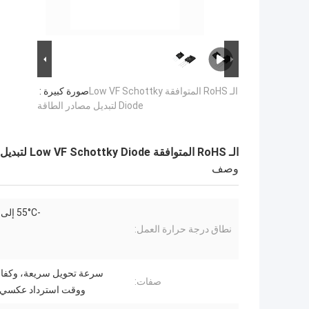
الـ RoHS المتوافقة Low VF Schottky
صورة كبيرة :
Diode لتبديل مصادر الطاقة
الـ RoHS المتوافقة Low VF Schottky Diode لتبديل مصادر الطاقة
وصف
-55°C إلى +150°C
نطاق درجة حرارة العمل:
سرعة تحويل سريعة، وكفاءة
صفات:
ووقت استرداد عكسي