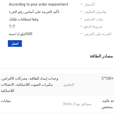
الأسعار:
According to your order requirement
تفاصيل التغليف:
تأكيد الحزمة على أساس رقم الجزء
وقت التسليم:
وفقا لمتطلبات طلبك
شروط الدفع:
T/T
القدرة على العرض:
600كيلو ك/سنة
اتصل
وحدات إمداد الطاقة، محركات الأقراص،
التطبيق:
مكبرات الصوت اللاسلكية، الاتصالات
اللاسلكية
 عالية،
بنفايات
متوافق مع الـ Rohs:
 منخفض