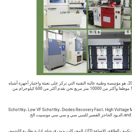
ج: نحن مقرها في قوانغدونغ، الصين، مصنع بدء من عام 2012، هو مؤسسة وطنية عالية التقنية التي تركز على تعبئة واختبار أجهزة أشباه
الموصلات الطاقة.لديها حاليا أكثر من 180 لديها أكثر من 180 موظفا وأكثر من 10000 متر مربع.نحن نقدم أكثر من 600 كيلوجرام من
رئيسية القائمة Schottky، Low VF Schottky، Diodes Recovery Fast، High Voltage Mosfet، Medium
يت الخ.
ج: تستخدم على نطاق واسع في مجالات مختلفة مثل أجهزة تكييف الطاقة، الإضاءة LED، المحركات بدون فرشاة، إدارة بطارية الليثيوم،