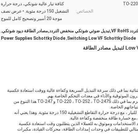
TO-220
كثافة تيار عالية شوتكي، درجة حرارة
الخصائص:
التشغيل 150 درجة مئوية. • عرض نصف
موجة 20 أمبير وتصحيح كامل للموج
لطاقة ديود شوتكي
,
Power Supplies Schottky Diode
,
Switching Low VF Schottky Diode
من الخصائص الاستثنائية بما في ذلك سرعة التبديل السريعة وكفاءة عالية ووقت استعادة عكسية
درون الموثوقية والأداء في معدات التحكم الخاصة بهم.
يتوفر منتج Low VF Schottky في مجموعة من خيارات الحزم بما في ذلك TO-220 ، TO-252 ، TO-247S و TO-247.هذا التنوع من
ياجاتهم الخاصة.
يمتلك منتج شوتكي منخفض التردد أيضًا كثافة شوتكي عالية للتيار ، مع درجة حرارة التقاطع التشغيلية 150 درجة مئوية. وهذا يعني أنه
الاستخدامات وموثوق به للعملاء الذين يتطلبون وقت استعادة عكسية
لمثالي للتطبيقات في وحدات إمدادات الطاقة، محركات القيادة، مكبرات