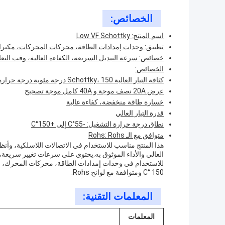
الخصائص:
اسم المنتج: Low VF Schottky
تطبيق: وحدات إمدادات الطاقة، محركات المحركات، مكبرات 
خصائص: سرعة التبديل السريعة، الكفاءة العالية، وقت ال
الخصائص:
كثافة التيار العالية Schottky، 150 درجة مئوية درجة حرارة التقاطع التشغيلي
عرض 20A نصف موجة و 40A كامل موجة تصحيح
خسارة طاقة منخفضة، كفاءة عالية
قدرة التيار العالي
نطاق درجة حرارة التشغيل: -55°C إلى +150°C
متوافق مع الـ Rohs: Rohs
هذا المنتج مناسب للاستخدام في الاتصالات اللاسلكية، وأنظم
العالي والأداء الموثوق به.يحتوي على سرعات تغيير سريعة، 
150 °C ومتوافقة مع لوائح Rohs.
المعلمات التقنية:
المعلمات