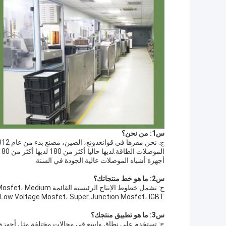
س1: من نحن؟
أجهزة أشباه الموصلات عالية الجودة في السنة.
س2: ما هو خط منتجاتك؟
ج: تشمل خطوط الإنتاج ال
and Low Voltage Mosfet، Super Junction Mosfet، IGBT،الديود الحاجز القصير للسي سي و سي سي موسب
س3: ما هو تطبيق منتجك؟