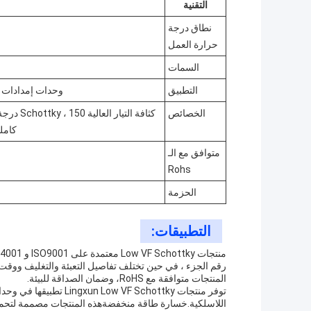
التقنية
نطاق درجة
حرارة العمل
السمات
التطبيق
وحدات إمدادات ا
الخصائص
كاملة
متوافق مع الـ
Rohs
الحزمة
التطبيقات:
المنتجات متوافقة مع RoHS، وضمان الصداقة للبيئة.
اللاسلكية.خسارة طاقة منخفضةهذه المنتجات مصممة لتحمل ا