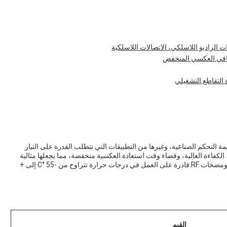
الراديو اللاسلكي، الاتصالات اللاسلكية
تعافي العكسي المنخفض
ة التحكم الصناعية، وغيرها من التطبيقات التي تتطلب القدرة على التيار
الكفاءة العالية، وقضاء وقت استعادة العكسية منخفضة، مما يجعلها مثالية
للاستخدام في وحدات إمدادات الطاقة، محركات المحرك، ومضخات RF.قادرة على العمل في درجات حرارة تتراوح من -55 °C إلى +
القيم