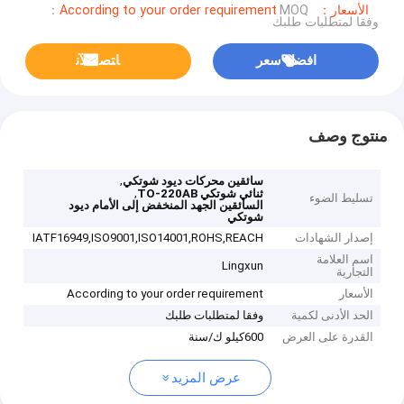
الأسعار：According to your order requirement
MOQ：
وفقا لمتطلبات طلبك
افضل سعر
ﺎﺘﺼﻟ ﺍﻶﻧ
منتوج وصف
,
سائقين محركات ديود شوتكي
,
ثنائي شوتكي TO-220AB
تسليط الضوء
السائقين الجهد المنخفض إلى الأمام ديود
شوتكي
إصدار الشهادات
IATF16949,ISO9001,ISO14001,ROHS,REACH
اسم العلامة
Lingxun
التجارية
الأسعار
According to your order requirement
الحد الأدنى لكمية
وفقا لمتطلبات طلبك
القدرة على العرض
600كيلو ك/سنة
عرض المزيد