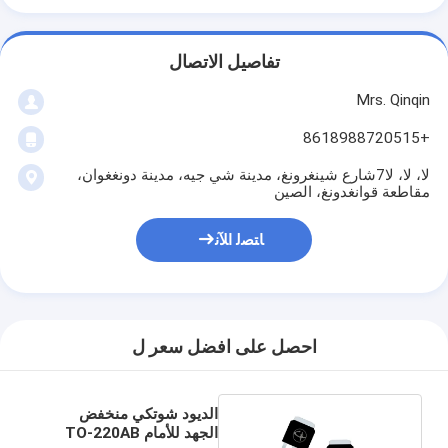
تفاصيل الاتصال
Mrs. Qinqin
+8618988720515
لا، لا، لا7شارع شينغرونغ، مدينة شي جيه، مدينة دونغغوان،
مقاطعة قوانغدونغ، الصين
ﺎﺘﺼﻟ ﺍﻶﻧ
احصل على افضل سعر ل
الديود شوتكي منخفض
الجهد للأمام TO-220AB