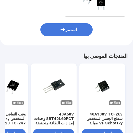
للسائقين
استمر
المنتجات الموصى بها
40A100V TO-263
40A60V
وقت التعافي ال
سطح الجسر المنخفض
SBT40L60FCT وحدات
المنخفض 
VF Schottky صيانة
إمدادات الطاقة منخفضة
-220 TO-247
الديود SBT40L100DC
VF Diodes Schottky
للكترونيات الاسته
TO-220F