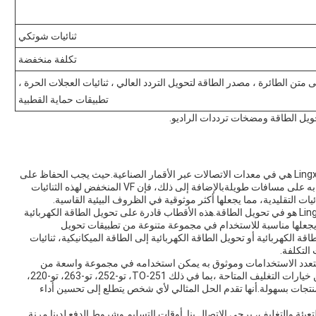
ثنائيات شوتكي
تكلفة منخفضة
فات ، الإضاءة ، محولات DC / DC على متن الطائرة ، مصدر الطاقة لتحويل التردد العالي ، ثنائيات العجلات الحرة ،
تطبيقات حماية القطبية
حويل الطاقة ومضخات ترددات الراديو.
أحد فرص التطبيق المحتملة لديودات الحاجز Lingxun Schottky هي في معدات الاتصالات عبر الأقمار الصناعية.حيث يجب الحفاظ على
استهلاك الطاقة إلى الحد الأدنى للحفاظ على اتصال موثوق به على مسافات طويلةبالإضافة إلى ذلك، فإن VF المنخفض لهذه الثنائيات
ات التقليدية، مما يجعلها أكثر موثوقية في الظروف البيئية القاسية.
سيناريو تطبيق محتمل آخر لديودات الحاجز Lingxun Schottky هو في تحويل الطاقة.هذه الأقطاب قادرة على تحويل الطاقة الكهربائية
يجعلها مناسبة للاستخدام في مجموعة متنوعة من تطبيقات تحويل
الكهربائية أو تحويل الطاقة الكهربائية إلى الطاقة الميكانيكية، ثنائيات
عد ثنائيات الحاجز Lingxun Schottky منتجًا متعدد الاستخدامات وموثوق به يمكن استخدامه في مجموعة واسعة من
المناسبات والسيناريوهات التطبيقية. مع مجموعة متنوعة من خيارات التغليف المتاحة ،بما في ذلك TO-251، تو-252، تو-263، تو-220،
المنتجات بسهولة.أنها تقدم الحل المثالي لأي شخص يتطلع إلى تحسين أداء
ئة والتغليف، يرجى الاتصال بنا. أوقات التسليم وشروط الدفع لدينا مرنة