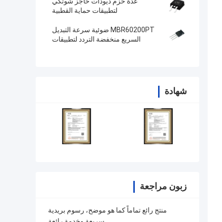
عدة حزم ديودات حاجز شوتكي
لتطبيقات حماية القطبية
MBR60200PT ضوئية سرعة التبديل
السريع منخفضة التردد لتطبيقات
السرعة
شهادة
زبون مراجعة
منتج رائع تماماً كما هو موضح، رسوم بريدية
سريعة وخدمة رائعة