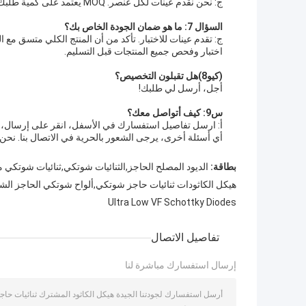
ج: نحن نقدم عينات لكل عنصر. MOQ يعتمد على كمية طلبك.
السؤال 7: ما هو ضمان الجودة الخاص بك؟
اختبار وفحص جميع المنتجات قبل التسليم.
(كيو8)
هل تقبلون التخصيص؟
أجل، أرسل لي طلبك!
س9: كيف أتواصل معك؟
أ: ارسل تفاصيل استفسارك في الأسفل، انقر على إرسال، ال
أي أسئلة أخرى، يرجى الشعور بالحرية في الاتصال بنا. نحن
بطاقة:
الديود المصلح الحاجز,الثنائيات شوتكي,ثنائيات شوتكي
هيكل الكاثودات ثنائيات حاجز شوتكي,ألواح شوتكي الحاجز ال
Ultra Low VF Schottky Diodes
تفاصيل الاتصال
إرسال استفسارك مباشرة لنا