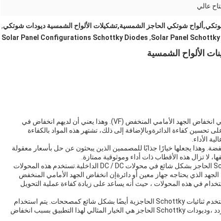
اح عالي
شوتكي,ألواح شوتكي الحاجز الشمسية,تشكيلات الألواح الشمسية ديودات شوتكي
,
Solar Panel Configurations Schottky Diodes
,
Solar Panel Schottky
نات الألواح الشمسية
واحدة من المزايا الرئيسية للديودات الحاجزية Schottky هي انخفاض الجهد الأمامي المنخفض (VF). وهذا يعني أن لديهم انخفاض في
ى تحسين كفاءة الدائرةوبالإضافة إلى ذلك، تشتهر هذه المواد بالكفاءة
لية الأداء.
زية Schottky هي تكلفتها المنخفضة. وهذا يجعلها خيارًا جذابًا للمصممين الذين يبحثون عن حل بأسعار معقولة
، لا تزال هذه الأقطاب ذات أداء وموثوقية ممتازة.
عندما يتعلق الأمر بالتطبيقات ، يتم استخدام ثنائيات Schottky الحاجز بشكل شائع في محولات DC / DC الداخلية.تستخدم هذه المحولات
جهد الذي يحتاجه جهاز معين أو دائرةإن انخفاض الجهد الأمامي المنخفض
S يجعلها خيارًا مثاليًا للاستخدام في هذه المحولات ، حيث أنه يساعد على زيادة كفاءة عملية التحويل
بالإضافة إلى استخدامها في محولات DC / DC الداخلية ، تستخدم ثنائيات Schottky الحاجزية أيضًا بشكل شائع كمصححات. يتم استخدام
المصححات لتحويل طاقة التيار المتردد إلى طاقة التيار المتردد ،وديودات Schottky الحاجز هي الخيار المثالي لهذا التطبيق بسبب انخفاض