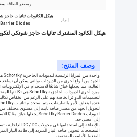
ومصدر الطاقة بمفت
هيكل الكاثودات ثنائيات حاجز 
إبراز:
 Barrier Diodes
هيكل الكاثود المشترك ثنائيات حاجز شوتكي لتكوي
وصف المنتج:
الجهد من أنواع أخرى من الديودات ،والتي يمكن أن تساعد عل
العالية، مما يجعلها خيارًا شائعًا للاستخدام في الإلكترونيات عا
ميزة أخرى للديودات الحاج
لتصميمات الدوائر الخاصة بهم.على الرغم من انخفاض تكاليفها
لتحويل الجهد من مصدر طاقة ثابت إلى مستوى مختلف من ال
لديودات chottky Barrier Diodes
إلى أقصى حد.
الضغط الأمامي المنخفض.