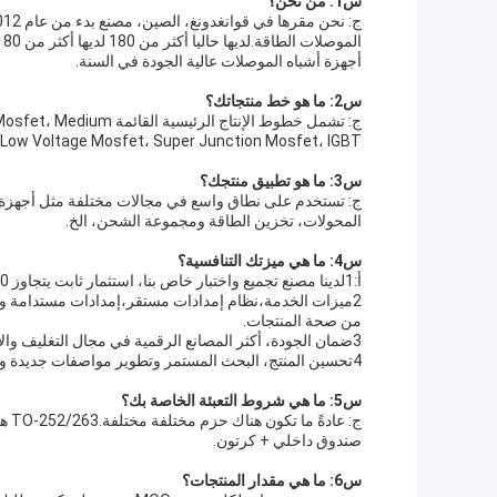
س1: من نحن؟
أجهزة أشباه الموصلات عالية الجودة في السنة.
س2: ما هو خط منتجاتك؟
ج: تشمل خطوط الإنتاج ال
and Low Voltage Mosfet، Super Junction Mosfet، IGBT،الديود الحاجز القصير للسي سي و سي سي موسب
س3: ما هو تطبيق منتجك؟
المحولات، تخزين الطاقة ومجموعة الشحن، الخ.
س4: ما هي ميزتك التنافسية؟
أ:1لدينا مصنع تجميع واختبار خاص بنا، استثمار ثابت يتجاوز 70 مليون يوان.توفير أكثر من 600KK جهاز طاقة أشباه الموصلات سنويا.
2ميزات الخدمة،نظام إمدادات مستقر،إمدادات مستدامة وم
من صحة المنتجات.
3ضمان الجودة، أكثر المصانع الرقمية في مجال التغليف والاختبار، معتمدة بموجب إصدار ISO9001 2015 و IATF16949.
4تحسين المنتج، البحث المستمر وتطوير مواصفات جديدة وأشكال التعبئة والتغليف لتلبية احتياجات التطبيق من المزيد من العملاء.
س5: ما هي شروط التعبئة الخاصة بك؟
صندوق داخلي + كرتون.
س6: ما هي مقدار المنتجات؟