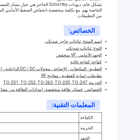
بشكل عام، ديودات Schottky الحاجز 
الخاصة بهم. مع تكلفة منخفضة،انخفاض الضغط الأمامي المن
من التطبيقات.
الخصائص:
اسم المنتج: ثنائيات حاجز شوتكي
النوع: ثنائيات شوتكي
الجهد الأمامي: VF منخفض
كفاءة: كفاءة عالية
التطبيق: المكيفات ،
تطبيقات حماية القطبية ، مفاتيح RF
الحزمة: TO-251, TO-252, TO-263, TO-220, TO-247
الخصائص: خسائر طاقة منخفضة، إمدادات الطاقة من مفتاح ا
المعلمات التقنية:
الكفاءة
الحزمة
الجهد