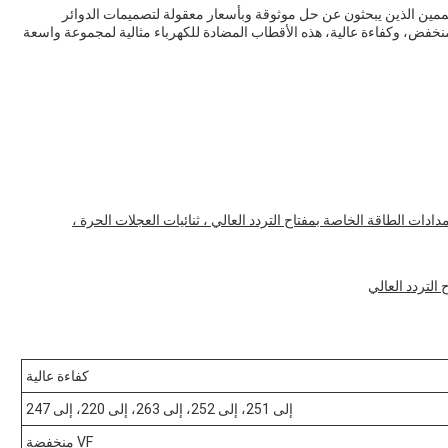
هي خيار ممتاز للمصممين الذين يبحثون عن حل موثوقة وبأسعار معقولة لتصميمات الدوائر
خفض، وكفاءة عالية، هذه الأقطاب المضادة للكهرباء مثالية لمجموعة واسعة
 الإضاءة ، محولات DC / DC الداخلية ، إمدادات الطاقة الخاصة بمفتاح التردد العالي ، ثنائيات العجلات الحرة ،
لتردد العالي
كفاءة عالية
إلى 251، إلى 252، إلى 263، إلى 220، إلى 247
VF منخفضة