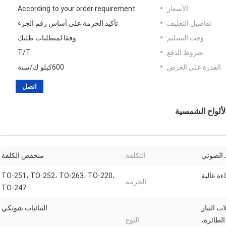
الأسعار:
According to your order requirement
تفاصيل التغليف:
تأكيد الحزمة على أساس رقم الجزء
وقت التسليم:
وفقا لمتطلبات طلبك
شروط الدفع:
T/T
القدرة على العرض:
600كيلو ك/سنة
اتصل
لألواح الشمسية
 الصوتي
التكلفة:
منخفض الكلفة
ءة عالية
TO-251، TO-252، TO-263، TO-220،
الحزمة:
TO-247
ت التيار
الثنائيات شوتكي
الطائرة،
النوع: