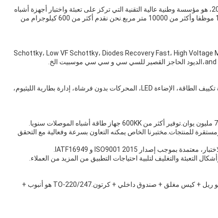
ج: نحن مقرها في قوانغدونغ، الصين، مصنع بدء من عام 2012، هو مؤسسة وطنية عالية التقنية التي تركز على تعبئة واختبار أجهزة أشباه
الموصلات الطاقة.لديها حاليا أكثر من 180 لديها أكثر من 180 موظفا وأكثر من 10000 متر مربع.نحن نقدم أكثر من 600 كيلوجرام من
رئيسية القائمة Schottky، Low VF Schottky، Diodes Recovery Fast، High Voltage Mosfet، Medium
يت الخ.
ج: تستخدم على نطاق واسع في مجالات مختلفة مثل أجهزة تكييف الطاقة، الإضاءة LED، المحركات بدون فرشاة، إدارة بطارية الليثيوم،
ستقرة للمنتجات.مختبرنا الخاص يمكنه التعاون بسرعة وفعالية مع التحقق
ج: عادةً ما تكون هناك حزم مختلفة مختلفة.TO-252/263 هو ريل + كيس مغلق + صندوق داخلي + كرتون.TO-220/247 هو أنبوب +