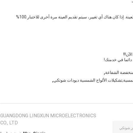
ج: تقدم عينات للاختبار. تأكد من أن المنتج الكلي متسق مع العينة. إذا كان هناك أي تغيير، سيتم تقديم العينة مرة أخرى للاختبار.100%
آن!!!
 دائما في خدمتك!
,
 منخفضة الشفاعة
,
شمسية,تشكيلات الألواح الشمسية ديودات شوتكي
GUANGDONG LINGXUN MICROELECTRONICS
CO., LTD