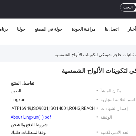
البحث
خبار
اتصل بنا
مراقبة الجودة
جولة في المصنع
حولنا
برنامج
 ثنائيات حاجز شوتكي لتكوينات الألواح الشمسية
ي لتكوينات الألواح الشمسية
تفاصيل المنتج:
مكان المنشأ:
الصين
اسم العلامة التجارية:
Lingxun
إصدار الشهادات:
IATF16949,ISO9001,ISO14001,ROHS,REACH
الوثيقة:
About Lingxun(1).pdf
شروط الدفع والشحن:
الحد الأدنى لكمية:
وفقا لمتطلبات طلبك