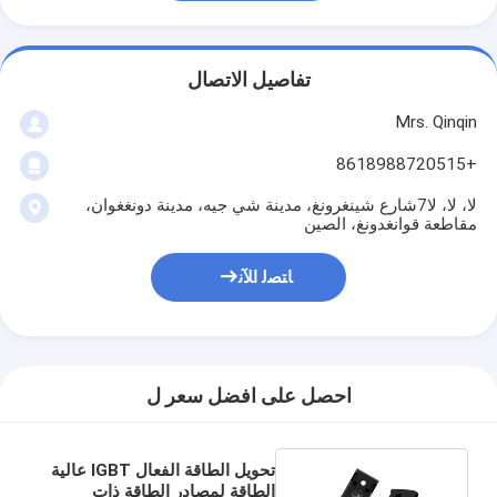
تفاصيل الاتصال
Mrs. Qinqin
+8618988720515
لا، لا، لا7شارع شينغرونغ، مدينة شي جيه، مدينة دونغغوان،
مقاطعة قوانغدونغ، الصين
ﺎﺘﺼﻟ ﺍﻶﻧ
احصل على افضل سعر ل
تحويل الطاقة الفعال IGBT عالية
الطاقة لمصادر الطاقة ذات