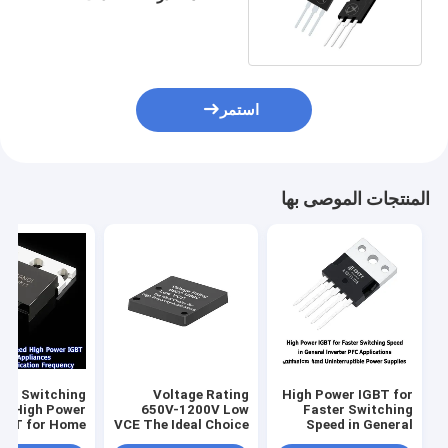
الوضع المتحول
استمر
المنتجات الموصى بها
ter Switching
Voltage Rating
High Power IGBT for
d High Power
650V-1200V Low
Faster Switching
GBT for Home
VCE The Ideal Choice
Speed in General
ances 20KHz-
for High Frequency
Inverter PFC