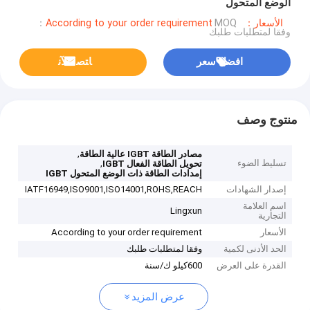
الوضع المتحول
الأسعار：According to your order requirement
MOQ：
وفقا لمتطلبات طلبك
افضل سعر
ﺎﺘﺼﻟ ﺍﻶﻧ
منتوج وصف
,
مصادر الطاقة IGBT عالية الطاقة
تسليط الضوء
,
تحويل الطاقة الفعال IGBT
إمدادات الطاقة ذات الوضع المتحول IGBT
إصدار الشهادات
IATF16949,ISO9001,ISO14001,ROHS,REACH
اسم العلامة
Lingxun
التجارية
الأسعار
According to your order requirement
الحد الأدنى لكمية
وفقا لمتطلبات طلبك
القدرة على العرض
600كيلو ك/سنة
عرض المزيد