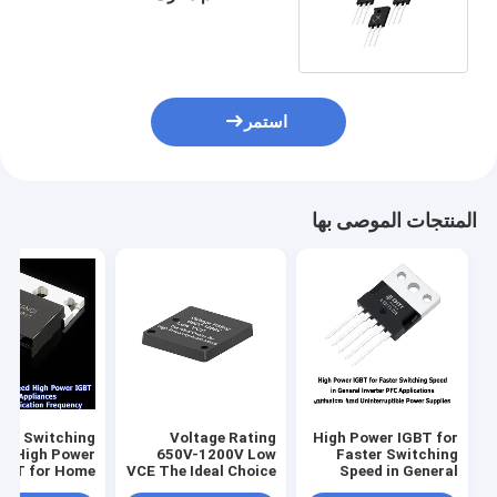
استمر
المنتجات الموصى بها
ter Switching
Voltage Rating
High Power IGBT for
d High Power
650V-1200V Low
Faster Switching
GBT for Home
VCE The Ideal Choice
Speed in General
ances 20KHz-
for High Frequency
Inverter PFC