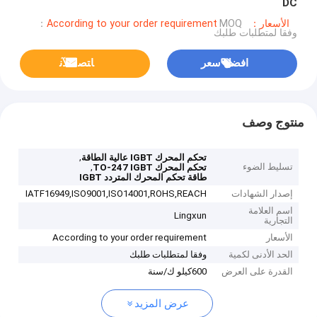
DC
الأسعار：According to your order requirement
MOQ：
وفقا لمتطلبات طلبك
افضل سعر
ﺎﺘﺼﻟ ﺍﻶﻧ
منتوج وصف
,
تحكم المحرك IGBT عالية الطاقة
تسليط الضوء
,
تحكم المحرك TO-247 IGBT
طاقة تحكم المحرك المتردد IGBT
إصدار الشهادات
IATF16949,ISO9001,ISO14001,ROHS,REACH
اسم العلامة
Lingxun
التجارية
الأسعار
According to your order requirement
الحد الأدنى لكمية
وفقا لمتطلبات طلبك
القدرة على العرض
600كيلو ك/سنة
عرض المزيد