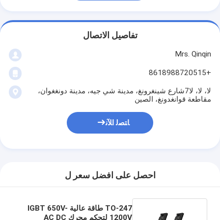
تفاصيل الاتصال
Mrs. Qinqin
+8618988720515
لا، لا، لا7شارع شينغرونغ، مدينة شي جيه، مدينة دونغغوان،
مقاطعة قوانغدونغ، الصين
ﺎﺘﺼﻟ ﺍﻶﻧ
احصل على افضل سعر ل
TO-247 طاقة عالية IGBT 650V-
1200V لتحكم محرك AC DC