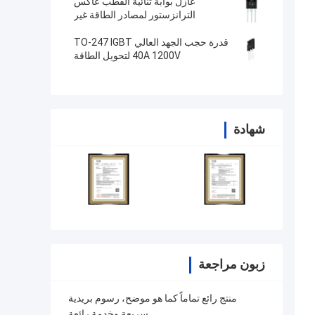
عازل بوابة ثنائية القطب عاكس
الترانزستور لمصادر الطاقة غير
المتقطعة
قدرة حجب الجهد العالي TO-247 IGBT
40A 1200V لتحويل الطاقة
شهادة
زبون مراجعة
منتج رائع تماماً كما هو موضح، رسوم بريدية
سريعة وخدمة رائعة