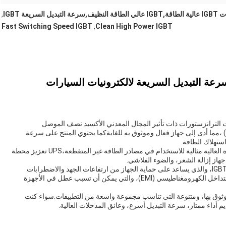
لسريعة IGBT
,
Fast Switching Speed IGBT
,
Clean High Power IGBT
هو مزيج من أفضل صفات الترانزستورات ذات تأثير المجال المعدني الأكسيد نصف الموصل
(MOSFETs) وترانزستورات التقاطع الثنائي القطب (BJTs) ،مما أدى إلى جهاز فعال وموثوق به للغايةكما يحتوي المنتج على سرعة
ستهلاك الطاقة.
مصممة لاستخدامها في تطبيقات مختلفة، منتجنا IGBT القوة العالية مثالية للاستخدام في مصادر الطاقة غير المتقطعة،UPS تعزيز محطة
از إزالة الشعر، والضوء الفلاشي.
منتجنا من نوع High Power IGBT يأتي أيضاً مجهزاً بمكثف IGBT، والذي يساعد على حماية الجهاز من ارتفاعات الجهد والاضطرابات
الكهربائية الأخرى.المكثف السنوبر يساعد أيضا على تقليل التداخل الكهرومغناطيسي (EMI)، والتي يمكن أن تسبب عطل في الأجهزة
 فعال للغاية، وموثوق بها، ومتنوعة التي تناسب مجموعة واسعة من التطبيقات.سواء كنت
داء ممتاز، سرعة التبديل أسرع، وعائق المدخلات العالية.