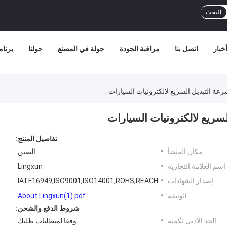
البحث
خبار
اتصل بنا
مراقبة الجودة
جولة في المصنع
حولنا
برنامج
تفاصيل المنتج:
مكان المنشأ:
الصين
اسم العلامة التجارية:
Lingxun
إصدار الشهادات:
IATF16949,ISO9001,ISO14001,ROHS,REACH
الوثيقة:
About Lingxun(1).pdf
شروط الدفع والشحن:
الحد الأدنى لكمية:
وفقا لمتطلبات طلبك