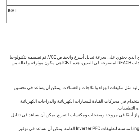
IGBT
Lingxun High Power IGBT هو جهاز أشباه الموصلات القوي الذي يحتوي على سرعة تبديل أسرع وانخفاض VCE. تم تصميمه بتكنولوجيا
متطورة ويتوافق مع ISO9001 ، ISO14001 ، ROHS ،وشهادات REACHالمصنوعة في الصين، هذه IGBT هي مكون موثوقة وفعالة من
استخدام هذا IGBT في الأجهزة المنزلية مثل مكيفات الهواء والثلاجات والغسالات. يمكن أن يساعد في تحسين
 يعد Lingxun High Power IGBT مثاليًا للاستخدام في محركات القيادة للسيارات الكهربائية والدراجات الكهربائية
 التطبيقات.
هاز أيضًا في مروحة ومضخات ومكنسات التفريغ. يمكن أن يساعد في تقليل
تطبيقات Inverter PFC العامة: تعد Lingxun High Power IGBT مناسبة لتطبيقات Inverter PFC العامة. يمكن أن تساعد في توفير