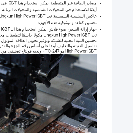
مصادر ال
أيضًا للاستخدام في المحولات الشمسية والمحولات الرنانة.
تحسين كفاءة وموثوقية هذه الأجهزة.
جهاز إزالة الشعر، ضوء فلاش: يمكن استخدام هذا الـ IGBT في أجهزة إزالة الشعر والفانوس لتوفير قوة عالية وكفاءة.
تعد Lingxun High Power IGBT مكون
تحسين البنية التحتية للشبكة وتوفير تحويل الطاقة الموثوق 
High Power IGBT هو TO-247 ، ولديه فولتاج تصنيفي من 650V-1200V.