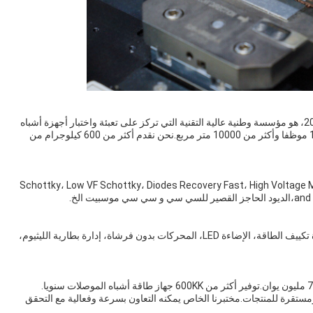
ج: نحن مقرها في قوانغدونغ، الصين، مصنع بدء من عام 2012، هو مؤسسة وطنية عالية التقنية التي تركز على تعبئة واختبار أجهزة أشباه
الموصلات الطاقة.لديها حاليا أكثر من 180 لديها أكثر من 180 موظفا وأكثر من 10000 متر مربع.نحن نقدم أكثر من 600 كيلوجرام من
رئيسية القائمة Schottky، Low VF Schottky، Diodes Recovery Fast، High Voltage Mosfet، Medium
يت الخ.
ج: تستخدم على نطاق واسع في مجالات مختلفة مثل أجهزة تكييف الطاقة، الإضاءة LED، المحركات بدون فرشاة، إدارة بطارية الليثيوم،
ستقرة للمنتجات.مختبرنا الخاص يمكنه التعاون بسرعة وفعالية مع التحقق