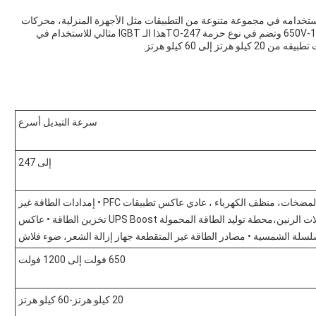
مكن استخدامه في مجموعة متنوعة من التطبيقات مثل الأجهزة المنزلية، محركات
المحرك، ومروحة ومضخات.لديها فولتاج تصنيفي من 650V-1200V وتضم في نوع حزمة TO-247هذا الـ IGBT مثالي للاستخدام في
 إلى 60 كيلو هرتز.
سرعة التبديل أسرع
إلى 247
الأجهزة المنزلية، محركات الدفع، المروحة، المضخات، منظف الكهرباء ، عادي عاكس تطبيقات PFC • إمدادات الطاقة غير
المتقطعة، عاكسات الطاقة الشمسية، محولات الرنين،محطة توليد الطاقة المحمولة UPS Boost تخزين الطاقة • عاكس
لسلة الشمسية • مصادر الطاقة غير المتقطعة جهاز إزالة الشعر، ضوء فلاش
650 فولت إلى 1200 فولت
20 كيلو هرتز-60 كيلو هرتز