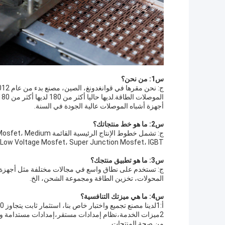
س1: من نحن؟
أجهزة أشباه الموصلات عالية الجودة في السنة.
س2: ما هو خط منتجاتك؟
ج: تشمل خطوط الإنتاج ال
and Low Voltage Mosfet، Super Junction Mosfet، IGBT،الديود الحاجز القصير للسي سي و سي سي موسب
س3: ما هو تطبيق منتجك؟
المحولات، تخزين الطاقة ومجموعة الشحن، الخ.
س4: ما هي ميزتك التنافسية؟
أ:1لدينا مصنع تجميع واختبار خاص بنا، استثمار ثابت يتجاوز 70 مليون يوان.توفير أكثر من 600KK جهاز طاقة أشباه الموصلات سنويا.
2ميزات الخدمة،نظام إمدادات مستقر،إمدادات مستدامة وم
من صحة المنتجات.