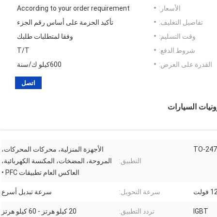
الأسعار:
According to your order requirement
تفاصيل التغليف:
تأكيد الحزمة على أساس رقم الجزء
وقت التسليم:
وفقا لمتطلبات طلبك
شروط الدفع:
T/T
القدرة على العرض:
600كيلو ك/سنة
اتصل
TO-247
الأجهزة المنزلية، محركات المحركات،
التطبيق:
المروحة، المضخات، المكنسة الكهربائية،
العاكس العام تطبيقات PFC •
سرعة التحويل:
سرعة تبديل أسرع
IGBT
تردد التطبيق:
20 كيلو هرتز - 60 كيلو هرتز