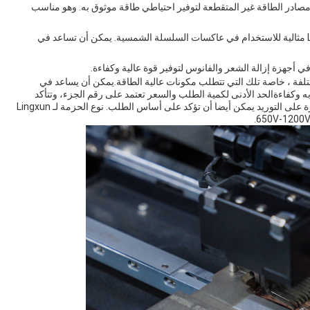
طاقة غير المتقطعة: يمكن استخدام هذا IGBT في مصادر الطاقة غير المتقطعة لتوفير احتياطي طاقة موثوق به. وهو مناسب
عاكس السلسلة الشمسية: تعد Lingxun High Power IGBT مثالية للاستخدام في عاكسات السلسلة الشمسية. يمكن أن تساعد في
ًا حاسمًا لتطبيقات مختلفة ، خاصة تلك التي تتطلب مكونات عالية الطاقة.يمكن أن يساعد في
به وكفاءةالحد الأدنى لكمية الطلب والسعر تعتمد على رقم الجزء، وتتأكد
تفاصيل التعبئة والتغليف أيضا على أساس رقم الجزء.والقدرة على التوريد يمكن أيضا أن تؤكد على أساس الطلب. نوع الحزمة لـ Lingxun