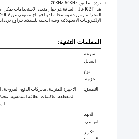
تردد التطبيق: 20KHz-60KHz
هذا IGBT عالي الطاقة هو جهاز متعدد الاستخدامات ي
الإلكترونيات الاستهلاكية وبنية التحتية للشبكة. تتراوح ترددات تطبيقه من 20 كيلو هرتز
المعلمات التقنية:
سرعة
التبديل
نوع
الحزمة:
التطبيق:
الس
الجهد
القياسي:
تكرار