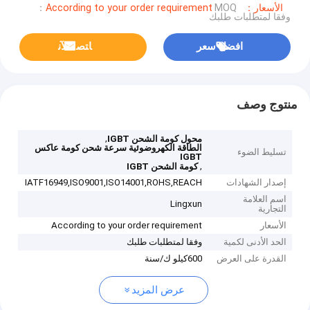
الأسعار：According to your order requirement
MOQ：
وفقا لمتطلبات طلبك
افضل سعر
ﺎﺘﺼﻟ ﺍﻶﻧ
منتوج وصف
,
محول كومة الشحن IGBT
الطاقة الكهروضوئية سرعة شحن كومة عاكس
تسليط الضوء
IGBT
,
كومة الشحن IGBT
إصدار الشهادات
IATF16949,ISO9001,ISO14001,ROHS,REACH
اسم العلامة
Lingxun
التجارية
الأسعار
According to your order requirement
الحد الأدنى لكمية
وفقا لمتطلبات طلبك
القدرة على العرض
600كيلو ك/سنة
عرض المزيد