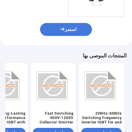
استمر
المنتجات الموصى بها
Long-Lasting
Fast Switching
20KHz-60KHz
Performance
650V-1200V
Switching Frequency
rter IGBT with
Collector-Emitter
Inverter IGBT for and
Gate-Emitter
Voltage ±20V Gate-
Fast Response ±20V
e and Through
Emitter Voltage for
Gate-Emitter