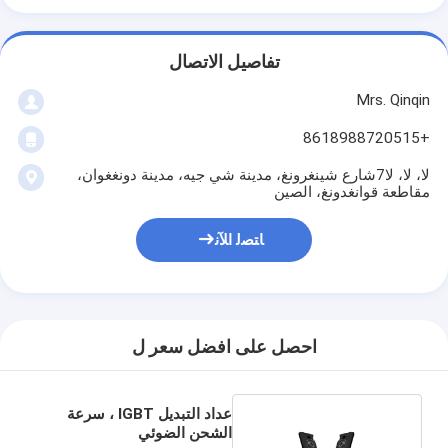
تفاصيل الاتصال
Mrs. Qinqin
+8618988720515
لا، لا، لا7شارع شينغرونغ، مدينة شي جيه، مدينة دونغغوان،
مقاطعة قوانغدونغ، الصين
ﺎﺘﺼﻟ ﺍﻶﻧ
احصل على افضل سعر ل
عداد التبديل IGBT ، سرعة
الشحن الضوئي