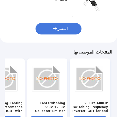
60KHz
استمر
المنتجات الموصى بها
Long-Lasting
Fast Switching
20KHz-60KHz
Performance
650V-1200V
Switching Frequency
rter IGBT with
Collector-Emitter
Inverter IGBT for and
Gate-Emitter
Voltage ±20V Gate-
Fast Response ±20V