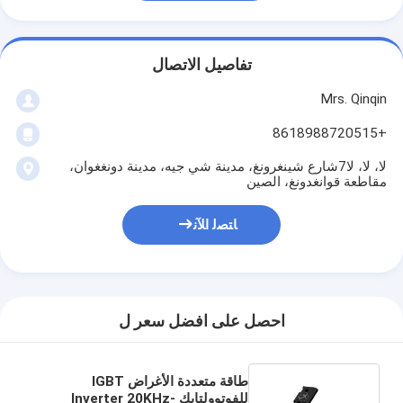
تفاصيل الاتصال
Mrs. Qinqin
+8618988720515
لا، لا، لا7شارع شينغرونغ، مدينة شي جيه، مدينة دونغغوان،
مقاطعة قوانغدونغ، الصين
ﺎﺘﺼﻟ ﺍﻶﻧ
احصل على افضل سعر ل
طاقة متعددة الأغراض IGBT
للفوتوولتايك Inverter 20KHz-