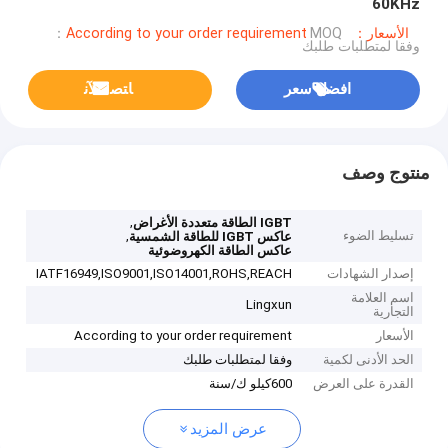
60KHz
الأسعار：According to your order requirement
MOQ：
وفقا لمتطلبات طلبك
افضل سعر
ﺎﺘﺼﻟ ﺍﻶﻧ
منتوج وصف
,
IGBT الطاقة متعددة الأغراض
تسليط الضوء
,
عاكس IGBT للطاقة الشمسية
عاكس الطاقة الكهروضوئية
إصدار الشهادات
IATF16949,ISO9001,ISO14001,ROHS,REACH
اسم العلامة
Lingxun
التجارية
الأسعار
According to your order requirement
الحد الأدنى لكمية
وفقا لمتطلبات طلبك
القدرة على العرض
600كيلو ك/سنة
عرض المزيد