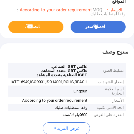
المواقع
الأسعار：According to your order requirement
MOQ：
وفقا لمتطلبات طلبك
افضل سعر
ﺎﺘﺼﻟ ﺍﻶﻧ
منتوج وصف
,
عاكس IGBT الصناعي
تسليط الضوء
,
عاكس IGBT متعدد المشاهد
IGBT الصناعية متعددة المشاهد
إصدار الشهادات
IATF16949,ISO9001,ISO14001,ROHS,REACH
اسم العلامة
Lingxun
التجارية
الأسعار
According to your order requirement
الحد الأدنى لكمية
وفقا لمتطلبات طلبك
القدرة على العرض
600كيلو ك/سنة
عرض المزيد