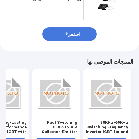
استمر
المنتجات الموصى بها
Long-Lasting
Fast Switching
20KHz-60KHz
Performance
650V-1200V
Switching Frequency
rter IGBT with
Collector-Emitter
Inverter IGBT for and
Gate-Emitter
Voltage ±20V Gate-
Fast Response ±20V