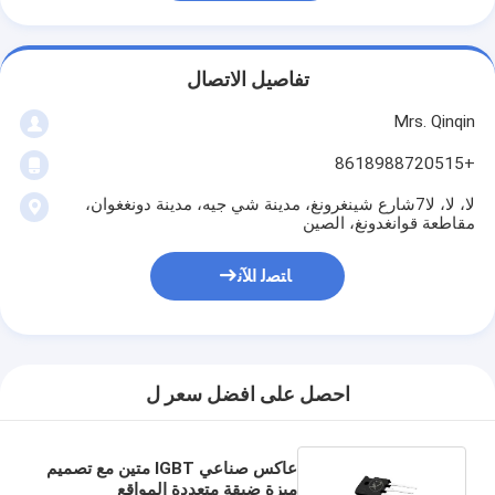
تفاصيل الاتصال
Mrs. Qinqin
+8618988720515
لا، لا، لا7شارع شينغرونغ، مدينة شي جيه، مدينة دونغغوان،
مقاطعة قوانغدونغ، الصين
ﺎﺘﺼﻟ ﺍﻶﻧ
احصل على افضل سعر ل
عاكس صناعي IGBT متين مع تصميم
ميزة ضيقة متعددة المواقع