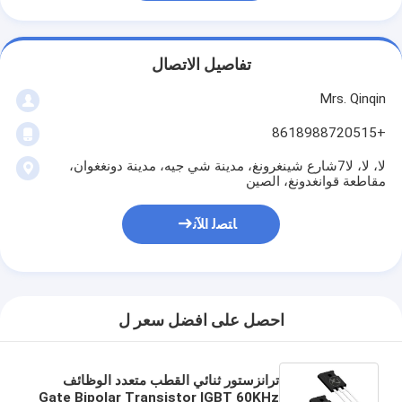
تفاصيل الاتصال
Mrs. Qinqin
+8618988720515
لا، لا، لا7شارع شينغرونغ، مدينة شي جيه، مدينة دونغغوان،
مقاطعة قوانغدونغ، الصين
ﺎﺘﺼﻟ ﺍﻶﻧ
احصل على افضل سعر ل
ترانزستور ثنائي القطب متعدد الوظائف
Gate Bipolar Transistor IGBT 60KHz