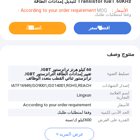
Transistor IGBT 60KHz لتبديل إمدادات الطاقة
الأسعار：According to your order requirement
MOQ：
وفقا لمتطلبات طلبك
افضل سعر
ﺎﺘﺼﻟ ﺍﻶﻧ
منتوج وصف
,
60 كيلو هرتز ترانزستور IGBT
تسليط الضوء
,
تغيير إمدادات الطاقة الترانزستور IGBT
ترانزستور ثنائي القطب متعدد الوظائف
إصدار الشهادات
IATF16949,ISO9001,ISO14001,ROHS,REACH
اسم العلامة
Lingxun
التجارية
الأسعار
According to your order requirement
الحد الأدنى لكمية
وفقا لمتطلبات طلبك
القدرة على العرض
600كيلو ك/سنة
عرض المزيد