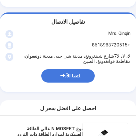
تفاصيل الاتصال
Mrs. Qinqin
+8618988720515
لا، لا، لا7شارع شينغرونغ، مدينة شي جيه، مدينة دونغغوان،
مقاطعة قوانغدونغ، الصين
ﺎﺘﺼﻟ ﺍﻶﻧ
احصل على افضل سعر ل
نوع N MOSFET عالي الطاقة
العسكرية لموارد الطاقة ذات التردد