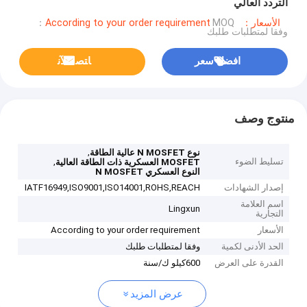
التردد العالي
الأسعار：According to your order requirement
MOQ：
وفقا لمتطلبات طلبك
افضل سعر
ﺎﺘﺼﻟ ﺍﻶﻧ
منتوج وصف
,
نوع N MOSFET عالية الطاقة
تسليط الضوء
,
MOSFET العسكرية ذات الطاقة العالية
النوع العسكري N MOSFET
إصدار الشهادات
IATF16949,ISO9001,ISO14001,ROHS,REACH
اسم العلامة
Lingxun
التجارية
الأسعار
According to your order requirement
الحد الأدنى لكمية
وفقا لمتطلبات طلبك
القدرة على العرض
600كيلو ك/سنة
عرض المزيد