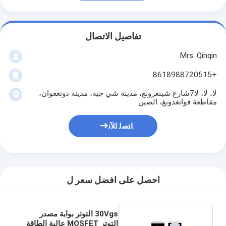
تفاصيل الاتصال
Mrs. Qinqin
+8618988720515
لا، لا، لا7شارع شينغرونغ، مدينة شي جيه، مدينة دونغغوان،
مقاطعة قوانغدونغ، الصين
ﺎﺘﺼﻟ ﺍﻶﻧ
احصل على افضل سعر ل
30Vgs التوتر بوابة مصدر
التوتر MOSFET عالية الطاقة