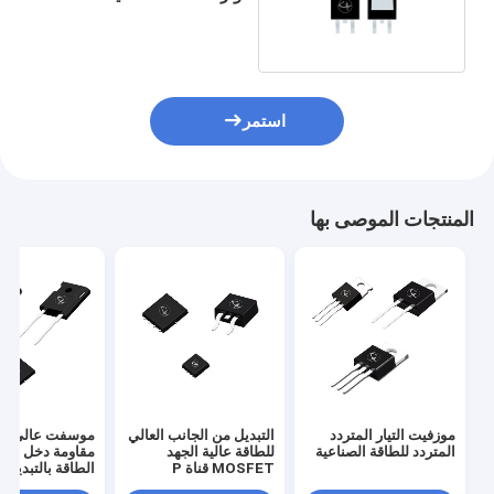
لمحرك DC
استمر
المنتجات الموصى بها
موزفيت التيار المتردد
التبديل من الجانب العالي
موسفت عالي الج
المتردد للطاقة الصناعية
للطاقة عالية الجهد
مقاومة دخل عالي
MOSFET قناة P
الطاقة بالتبديل
Mosfet