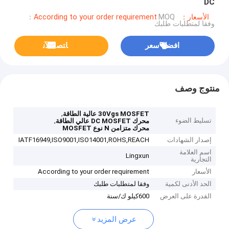
DC
الأسعار：According to your order requirement
MOQ：
وفقا لمتطلبات طلبك
افضل سعر
ﺎﺘﺼﻟ ﺍﻶﻧ
منتوج وصف
,
30Vgs MOSFET عالية الطاقة
تسليط الضوء
,
محرك DC MOSFET عالي الطاقة
محرك متزامن N نوع MOSFET
إصدار الشهادات
IATF16949,ISO9001,ISO14001,ROHS,REACH
اسم العلامة
Lingxun
التجارية
الأسعار
According to your order requirement
الحد الأدنى لكمية
وفقا لمتطلبات طلبك
القدرة على العرض
600كيلو ك/سنة
عرض المزيد