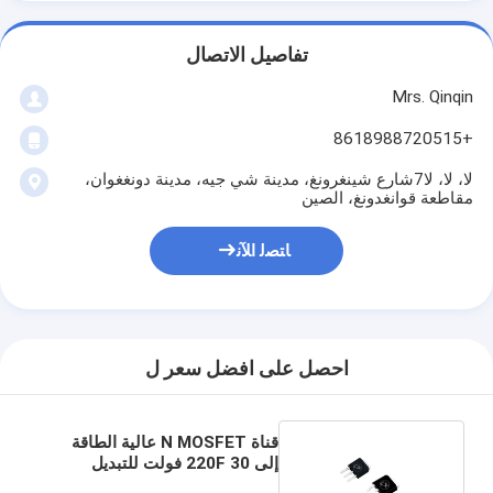
تفاصيل الاتصال
Mrs. Qinqin
+8618988720515
لا، لا، لا7شارع شينغرونغ، مدينة شي جيه، مدينة دونغغوان،
مقاطعة قوانغدونغ، الصين
ﺎﺘﺼﻟ ﺍﻶﻧ
احصل على افضل سعر ل
قناة N MOSFET عالية الطاقة
إلى 220F 30 فولت للتبديل