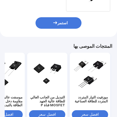
استمر
المنتجات الموصى بها
موزفيت التيار المتردد
التبديل من الجانب العالي
موسفت عالي الج
المتردد للطاقة الصناعية
للطاقة عالية الجهد
مقاومة دخل عالي
MOSFET قناة P
الطاقة بالتبديل
Mosfet
افضل سعر
افضل سعر
افضل سع