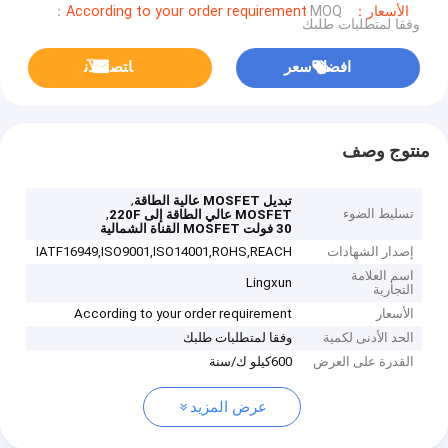
الأسعار：According to your order requirement
MOQ：
وفقا لمتطلبات طلبك
افضل سعر
ﺎﺘﺼﻟ ﺍﻶﻧ
منتوج وصف
,
تبديل MOSFET عالية الطاقة
تسليط الضوء
,
MOSFET عالي الطاقة إلى 220F
30 فولت MOSFET القناة الشمالية
إصدار الشهادات
IATF16949,ISO9001,ISO14001,ROHS,REACH
اسم العلامة
Lingxun
التجارية
الأسعار
According to your order requirement
الحد الأدنى لكمية
وفقا لمتطلبات طلبك
القدرة على العرض
600كيلو ك/سنة
عرض المزيد