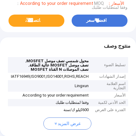
الأسعار：According to your order requirement
MOQ：
وفقا لمتطلبات طلبك
افضل سعر
ﺎﺘﺼﻟ ﺍﻶﻧ
منتوج وصف
,
محول شمسي نصف موصل MOSFET
تسليط الضوء
,
نصف موصل MOSFET عالية الطاقة
نصف الموصلات N القناة MOSFET
إصدار الشهادات
IATF16949,ISO9001,ISO14001,ROHS,REACH
اسم العلامة
Lingxun
التجارية
الأسعار
According to your order requirement
الحد الأدنى لكمية
وفقا لمتطلبات طلبك
القدرة على العرض
600كيلو ك/سنة
عرض المزيد