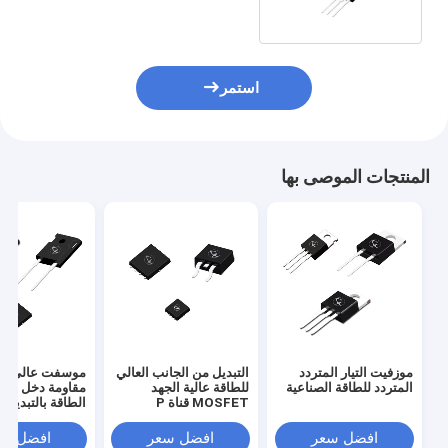
استمر
المنتجات الموصى بها
موزفيت التيار المتردد
التبديل من الجانب العالي
موسفت عالي الج
المتردد للطاقة الصناعية
للطاقة عالية الجهد
مقاومة دخل عالي
MOSFET قناة P
الطاقة بالتبديل
Mosfet
افضل سعر
افضل سعر
افضل سع