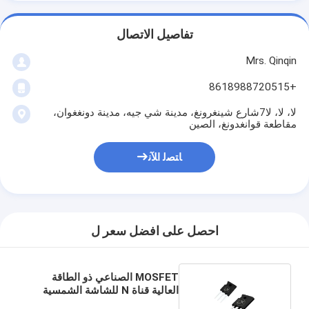
تفاصيل الاتصال
Mrs. Qinqin
+8618988720515
لا، لا، لا7شارع شينغرونغ، مدينة شي جيه، مدينة دونغغوان،
مقاطعة قوانغدونغ، الصين
ﺎﺘﺼﻟ ﺍﻶﻧ
احصل على افضل سعر ل
MOSFET الصناعي ذو الطاقة
العالية قناة N للشاشة الشمسية