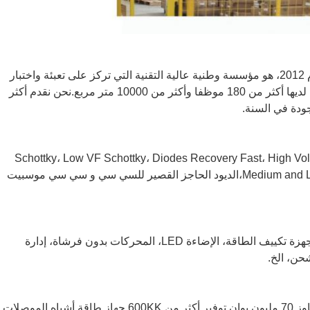
ج: نحن مقرها في قوانغدونغ، الصين، مصنع بدء من عام 2012، هو مؤسسة وطنية عالية التقنية التي تركز على تعبئة واختبار
أجهزة أشباه الموصلات الطاقة.لديها حاليا أكثر من 180 لديها أكثر من 180 موظفا وأكثر من 10000 متر مربع.نحن نقدم أكثر
ج الرئيسية القائمة Schottky، Low VF Schottky، Diodes Recovery Fast، High Voltage Mosfet،
Medium and Low Voltage Mosfet، Super Junction Mosfet، IGBT،الديود الحاجز القصير للسي سي و سي سي موسبيت
ج: تستخدم على نطاق واسع في مجالات مختلفة مثل أجهزة تكييف الطاقة، الإضاءة LED، المحركات بدون فرشاة، إدارة
حن، الخ.
أ:1لدينا مصنع تجميع واختبار خاص بنا، استثمار ثابت يتجاوز 70 مليون يوان.توفير أكثر من 600KK جهاز طاقة أشباه الموصلات