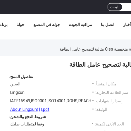
البحث
خبار
اتصل بنا
مراقبة الجودة
جولة في المصنع
حولنا
برنامج
تفاصيل المنتج:
مكان المنشأ:
الصين
اسم العلامة التجارية:
Lingxun
إصدار الشهادات:
IATF16949,ISO9001,ISO14001,ROHS,REACH
الوثيقة:
About Lingxun(1).pdf
شروط الدفع والشحن:
الحد الأدنى لكمية:
وفقا لمتطلبات طلبك