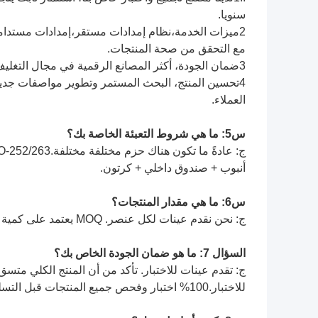
سنويا.
2ميزات الخدمة،نظام إمدادات مستقر،إمدادات مستدام
مع التحقق من صحة المنتجات.
3ضمان الجودة، أكثر المصانع الرقمية في مجال التغليف والاختبار، معتمدة بموجب إصدار ISO9001 2015 و IATF16949.
4تحسين المنتج، البحث المستمر وتطوير مواصفات جديدة
العملاء.
س5: ما هي شروط التعبئة الخاصة بك؟
أنبوب + صندوق داخلي + كرتون.
س6: ما هي مقدار المنتجات؟
ج: نحن نقدم عينات لكل عنصر. MOQ يعتمد على كمية طلبك.
السؤال 7: ما هو ضمان الجودة الخاص بك؟
ج: تقدم عينات للاختبار. تأكد من أن المنتج الكلي متسق 
للاختبار.100% اختبار وفحص جميع المنتجات قبل التسليم.