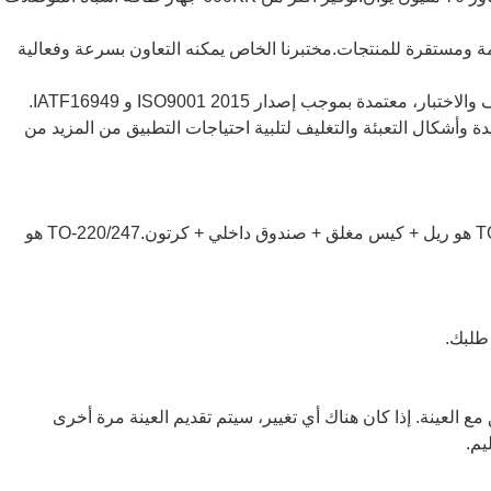
ة ومستقرة للمنتجات.مختبرنا الخاص يمكنه التعاون بسرعة وفعالية
 وأشكال التعبئة والتغليف لتلبية احتياجات التطبيق من المزيد من
ج: عادةً ما تكون هناك حزم مختلفة مختلفة.TO-252/263 هو ريل + كيس مغلق + صندوق داخلي + كرتون.TO-220/247 هو
مع العينة. إذا كان هناك أي تغيير، سيتم تقديم العينة مرة أخرى