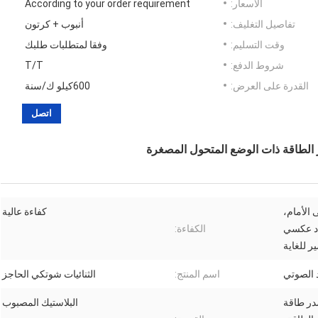
الأسعار:
According to your order requirement
تفاصيل التغليف:
أنبوب + كرتون
وقت التسليم:
وفقا لمتطلبات طلبك
شروط الدفع:
T/T
القدرة على العرض:
600كيلو ك/سنة
اتصل
الأمام،
كفاءة عالية
د عكسي
الكفاءة:
ر للغاية
 الصوتي
اسم المنتج:
الثنائيات شوتكي الحاجز
ر طاقة
البلاستيك المصبوب