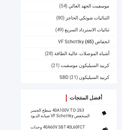
موسفيت الجهد العالي
(54)
الثنائيات شوتكي الحاجز
(80)
ثنائيات الاسترداد السريع
(49)
انخفاض VF Schottky
(65)
أشباه الموصلات عالية الطاقة
(28)
كربيد السيليكون موسفيت
(21)
كربيد السيليكون SBD
(21)
أفضل المنتجات
40A100V TO-263 سطح الجسر
المنخفض VF Schottky صيانة الديود
SBT40L100DC
40A60V SBT40L60FCT وحدات