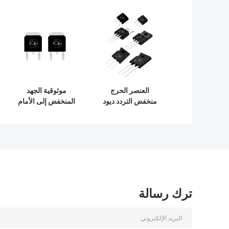
العنصر الحرج
موثوقية الجهد
منخفض التردد ديود
المنخفض إلى الأمام
شوتكي TO-252
دايوديوت شوتكي
للاتصالات اللاسلكية
TO-247 لسائق
محرك خطوة
ترك رسالة