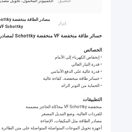
التطبيق:
الكمبيوتر المحمول، تحويل مصدر 
مصادر الطاقة منخفضة VF Schottky,خسائر طاقة منخفضة,إمدادات الطاقة ذات الوضع المتحول TO-220AB
إبراز:
VF Schottky
خسائر طاقة منخفضة VF منخفضة Schottky لمصادر الطاقة ذات الوضع المتحول المصغرة
الخصائص
• إنخفاض الكهرباء إلى الأمام
• قدرة التيار العالي
• قدرة عالية على الدفع الأمامي
• خسائر طاقة منخفضة، كفاءة عالية
• الحماية من التوتر الزائد
التطبيقات
منخفضة VF Schottky محاكاة الحاجز مصممة
للفردات العالية، وضع التبديل المصغر
مصادر الطاقة مثل المكيفات، الإضاءة
أجهزة تحويل الموجات المتواصلة المتواصلة على متن الطائرة