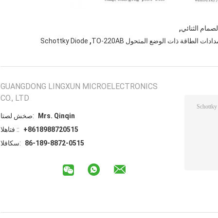
,
,
Schottky Diode
GUANGDONG LINGXUN MICROELECTRONICS
CO., LTD
Mrs. Qinqin
اتصل شخص:
+8618988720515
الهاتف ::
86-189-8872-0515
الفاكس: