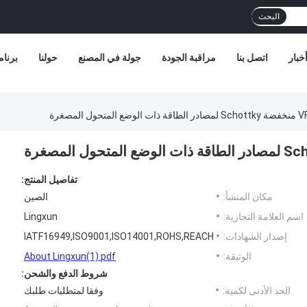
البحث
خبار
اتصل بنا
مراقبة الجودة
جولة في المصنع
حولنا
برنامج
تفاصيل المنتج:
مكان المنشأ:
الصين
اسم العلامة التجارية:
Lingxun
إصدار الشهادات:
IATF16949,ISO9001,ISO14001,ROHS,REACH
الوثيقة:
About Lingxun(1).pdf
شروط الدفع والشحن:
الحد الأدنى لكمية:
وفقا لمتطلبات طلبك