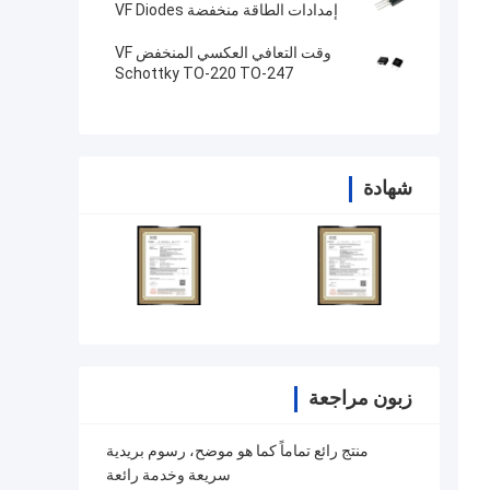
إمدادات الطاقة منخفضة VF Diodes
Schottky TO-220F
وقت التعافي العكسي المنخفض VF
Schottky TO-220 TO-247
للكترونيات الاستهلاكية
شهادة
زبون مراجعة
منتج رائع تماماً كما هو موضح، رسوم بريدية
سريعة وخدمة رائعة