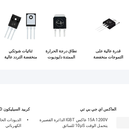
قدرة عالية على
نطاق درجة الحرارة
ثنائيات شوتكي
التموجات منخفضة
الممتدة دايوديوت
منخفضة التردد عالية
VF ديودات
شوتكي منخفض
الكفاءة TO-220AB
Schottky للدائرة
التردد لحد التيار
TO-263 للأتمتة
التبديلية
الصناعية
العاكس اي جي بي تي
كربيد السيليكون SBD
15A 1200V عاكس IGBT الدائرة القصيرة
الديودات الحا
يتحمل الوقت 10μS للسائق
الكهربائي