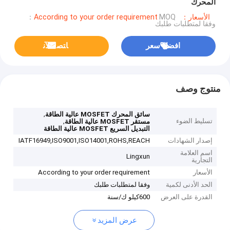
المحرك
الأسعار：According to your order requirement
MOQ：
وفقا لمتطلبات طلبك
افضل سعر
ﺎﺘﺼﻟ ﺍﻶﻧ
منتوج وصف
,
سائق المحرك MOSFET عالية الطاقة
تسليط الضوء
,
مستقر MOSFET عالية الطاقة
التبديل السريع MOSFET عالية الطاقة
إصدار الشهادات
IATF16949,ISO9001,ISO14001,ROHS,REACH
اسم العلامة
Lingxun
التجارية
الأسعار
According to your order requirement
الحد الأدنى لكمية
وفقا لمتطلبات طلبك
القدرة على العرض
600كيلو ك/سنة
عرض المزيد