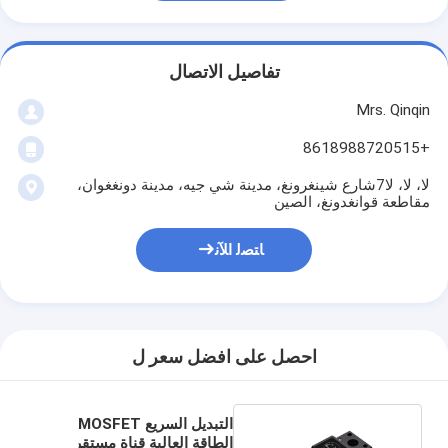
تفاصيل الاتصال
Mrs. Qinqin
+8618988720515
لا، لا، لا7شارع شينغرونغ، مدينة شي جيه، مدينة دونغغوان،
مقاطعة قوانغدونغ، الصين
ﺎﺘﺼﻟ ﺍﻶﻧ
احصل على افضل سعر ل
التبديل السريع MOSFET
الطاقة العالية قناة مستقر