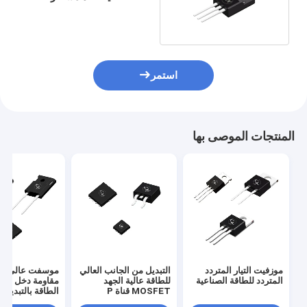
لسيّاد المحرك
استمر
المنتجات الموصى بها
موزفيت التيار المتردد
التبديل من الجانب العالي
موسفت عالي الج
المتردد للطاقة الصناعية
للطاقة عالية الجهد
مقاومة دخل عالي
MOSFET قناة P
الطاقة بالتبديل
Mosfet