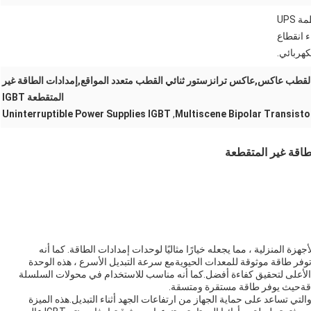
يتم استخدام IGBTs في أنظمة UPS
ء انقطاع
لكهربائي.
 القطب عاكس,عاكس ترانزستور ثنائي القطب متعدد المواقع,إمدادات الطاقة غير
المتقطعة IGBT
Uninterruptible Power Supplies IGBT
,
Multiscene Bipolar Transisto
طاقة غير المتقطعة
ويد الطاقة لمختلف الأجهزة المنزلية ، مما يجعله خيارًا مثاليًا لوحدات إمدادات الطاقة. كما أنه
وفر طاقة موثوقة للمعدات الحيويةمع سرعة التبديل الأسرع ، هذه الوحدة
بديل الأعلى لتحقيق كفاءة أفضل.كما أنه مناسب للاستخدام في محولات السلسلة
جهيز هذه الوحدة IGBT أيضًا بمكثفات IGBT snubber ، والتي تساعد على حماية الجهاز من ارتفاعات الجهد أثناء التبديل.هذه الميزة