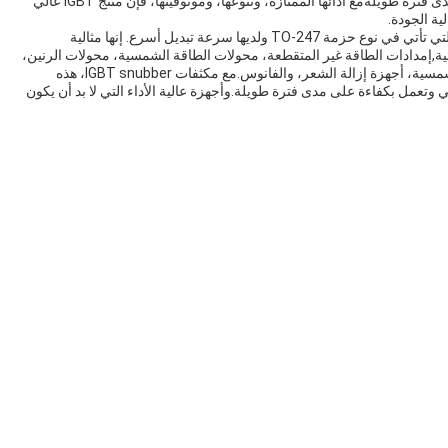
تضمن حماية وحدة IGBT من الأضرار وتعمل بكفاءة على مدى فترة طويلةمع أدائها الممتازة، وتنوعها، وموثوقيتها، فإن منتج IGBT عالي
باختصار ، فإن منتج IGBT ذو الطاقة العالية هو وحدة IGBT التي تأتي في نوع حزمة TO-247 ولديها سرعة تبديل أسرع. إنها مثالية
ية,إمدادات الطاقة غير المتقطعة، محولات الطاقة الشمسية، محولات الرنين،
محطة الطاقة المحمولة لتخزين الطاقة، محولات الحبال الشمسية، أجهزة إزالة الشعر، والفانوس.مع مكثفات IGBT snubber، هذه
كهربائي وتعمل بكفاءة على مدى فترة طويلة.وأجهزة عالية الأداء التي لا بد أن يكون