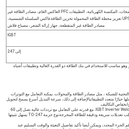
الأجهزة المنزلية، محركات الدفع، المروحة، المضخات، المكنسة الكهربائية، التطبيقات PFC العاكس العام، مصادر الطاقة غير
المتقطعة، المحولات الشمسية، محولات الرنين،UPS تعزيز محطة الطاقة المحمولة تخزين الطاقةعاكس السلسلة الشمسية،
مصادر الطاقة غير المتقطعة، جهاز إزالة الشعر، مصباح فلاش
IGBT
إلى 247
ة على التيار وهو مناسب للاستخدام في بنك الطاقة ذو القدرة العالية وتطبيقات أشباه
ا للاستخدام في البنية التحتية للشبكة ، مثل مصادر الطاقة والمحولات. يمكنه التعامل مع التوترات
ن 650 فولت إلى 1200 فولت ،مما يجعلها خيارًا متعدد التطبيقاتبالإضافة إلى ذلك، سرعة التبديل أسرع يسمح لتحويل
انخفاض التكاليف.
تطبيق شائع آخر لـ Lingxun High Power IGBT هو في IGBT Inverter Welders. مع قدرته على التعامل مع ترددات عالية تصل إلى 60
كيلو هرتز ،انها مثالية للاستخدام في معدات اللحام التي تتطلب تعديلات سريعة ودقيقة للطاقة المخرجةنوع حزمة TO-247 يسهل تثبيتها
 الجزء المحدد، ويمكن أيضا تأكيد تفاصيل التعبئة والوقت التسليم عند