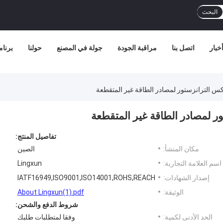
البحث
خبار
اتصل بنا
مراقبة الجودة
جولة في المصنع
حولنا
برنامج
اكس الترانزستور لمصادر الطاقة غير المتقطعة
ور لمصادر الطاقة غير المتقطعة
تفاصيل المنتج:
مكان المنشأ:
الصين
اسم العلامة التجارية:
Lingxun
إصدار الشهادات:
IATF16949,ISO9001,ISO14001,ROHS,REACH
الوثيقة:
About Lingxun(1).pdf
شروط الدفع والشحن:
الحد الأدنى لكمية:
وفقا لمتطلبات طلبك