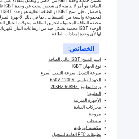
الطاقة هو أمر لا بد منه لأي شخص يبحث عن وحدة IGBT عالية الجودة.
لمجموعة واسعة من التطبيقات ، بما في ذلك الأجهزة المنزل
الوحدة IGBT محمية بشكل جيد من ارتفاعات التيار ال
لها لأي وحدة إمدادات الطاقة.
الخصائص:
اسم المنتج: IGBT عالي الطاقة
نوع الجهاز: IGBT
سرعة التبديل: سرعة التبديل أسرع
الجهد القياسي: 650V-1200V
تردد التطبيق: 20KHz-60KHz
التطبيق:
الأجهزة المنزلية
محركات القيادة
مروحة
مضخات
مكنسة كهربائية
تطبيقات PFC العامة للمحول