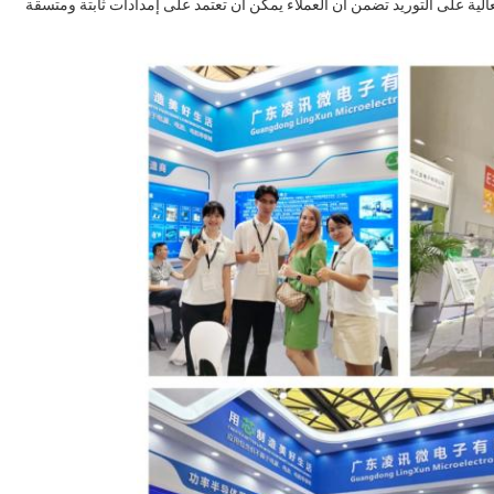
طريق T / T،وقدرة لينجسون العالية على التوريد تضمن أن العملاء يمكن أن تعتمد على إمدادات ثابتة ومتسقة