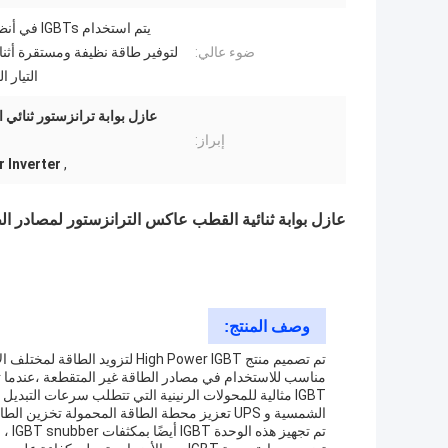
ضوء عالي:
لتوفير طاقة نظيفة ومستقرة أثنا
التيار ا
عازل بوابة ترانزستور ثنائي
إبراز:
r Inverter
,
عازل بوابة ثنائية القطب عاكس الترانزستور لمصادر ال
وصف المنتج:
تم تصميم منتج High Power IGBT لتز
مناسب للاستخدام في مصادر الطاقة غير المتقطعة ،عندما ت
IGBT مثالية للمحولات الرنينية التي تتطلب سرعات الت
الشمسية و UPS تعزيز محطة الطاقة المحمولة تخزين الطاقةحيث يوفر طاقة مستقرة ومتسقة.
تم ت