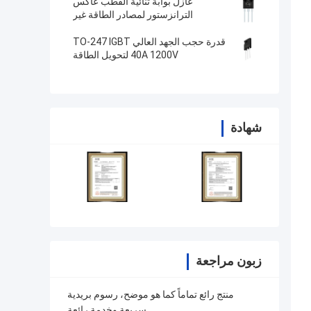
عازل بوابة ثنائية القطب عاكس
الترانزستور لمصادر الطاقة غير
المتقطعة
قدرة حجب الجهد العالي TO-247 IGBT
40A 1200V لتحويل الطاقة
شهادة
زبون مراجعة
منتج رائع تماماً كما هو موضح، رسوم بريدية
سريعة وخدمة رائعة