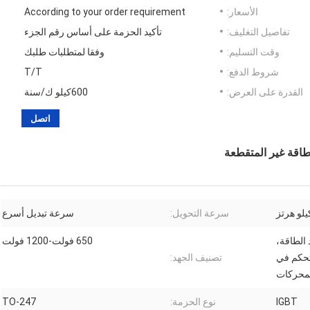
الأسعار:
According to your order requirement
تفاصيل التغليف:
تأكيد الحزمة على أساس رقم الجزء
وقت التسليم:
وفقا لمتطلبات طلبك
شروط الدفع:
T/T
القدرة على العرض:
600كيلو ك/سنة
اتصل
طاقة غير المتقطعة
سرعة التحويل:
سرعة تبديل أسرع
 الطاقة،
650 فولت-1200 فولت
لتحكم في
تصنيف الجهد:
محركات
IGBT
نوع الحزمة:
TO-247